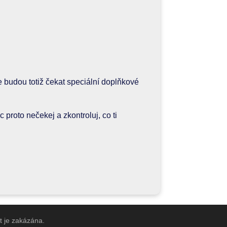
 budou totiž čekat speciální doplňkové
proto nečekej a zkontroluj, co ti
t je zakázána.