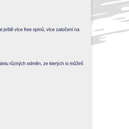
 ještě více free spinů, více zatočení na
paletu různých odměn, ze kterých si můžeš