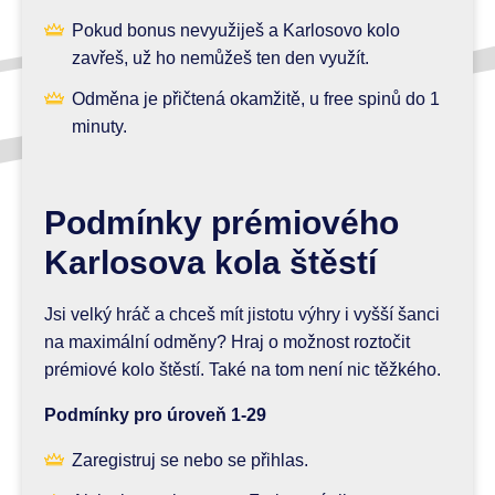
Pokud bonus nevyužiješ a Karlosovo kolo
zavřeš, už ho nemůžeš ten den využít.
Odměna je přičtená okamžitě, u free spinů do 1
minuty.
Podmínky prémiového
Karlosova kola štěstí
Jsi velký hráč a chceš mít jistotu výhry i vyšší šanci
na maximální odměny? Hraj o možnost roztočit
prémiové kolo štěstí. Také na tom není nic těžkého.
Podmínky pro úroveň 1-29
Zaregistruj se nebo se přihlas.