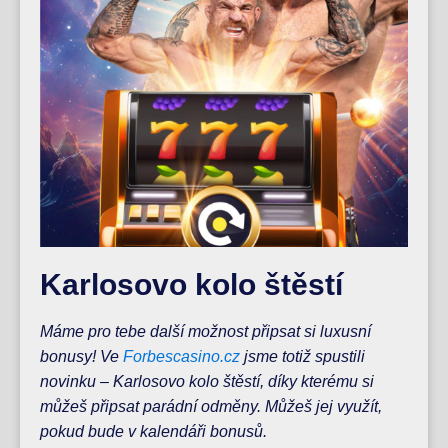
Karlosovo kolo štěstí
Máme pro tebe další možnost připsat si luxusní
bonusy! Ve
Forbescasino.cz
jsme totiž spustili
novinku – Karlosovo kolo štěstí, díky kterému si
můžeš p
řipsat parádní odměny. Můžeš jej využít,
pokud bude v kalendáři bonusů.