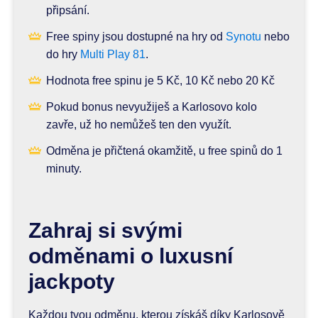
připsání.
Free spiny jsou dostupné na hry od
Synotu
nebo
do hry
Multi Play 81
.
Hodnota free spinu je 5 Kč, 10 Kč nebo 20 Kč
Pokud bonus nevyužiješ a Karlosovo kolo
zavře, už ho nemůžeš ten den využít.
Odměna je přičtená okamžitě, u free spinů do 1
minuty.
Zahraj si svými
odměnami o luxusní
jackpoty
Každou tvou odměnu, kterou získáš díky Karlosově